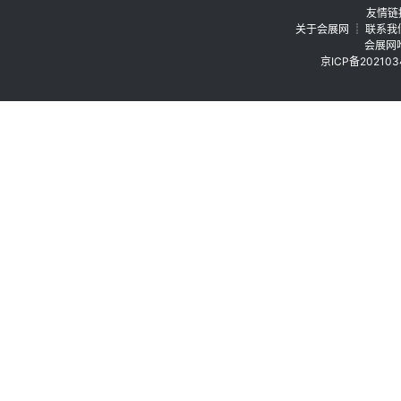
友情链
关于会展网 ┊
联系我
会展网唯
京ICP备202103